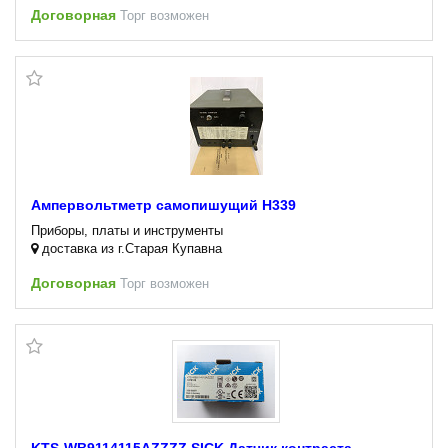
Договорная
Торг возможен
Ампервольтметр самопишущий Н339
Приборы, платы и инструменты
доставка из г.Старая Купавна
Договорная
Торг возможен
KTS-WB9114115AZZZZ SICK Датчик контраста