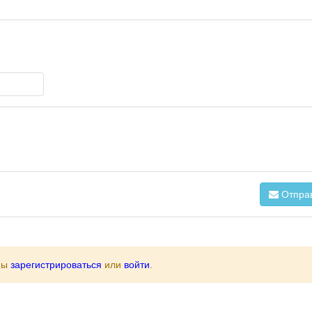
Отпра
ны
зарегистрироваться
или
войти
.