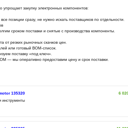
 упрощает закупку электронных компонентов:
се позиции сразу, не нужно искать поставщиков по отдельности.
ов
лгим сроком поставки и снятые с производства компоненты.
а от резких рыночных скачков цен.
алей или готовый BOM‑список.
изуем поставку «под ключ».
OM — мы оперативно предоставим цену и срок поставки.
otor 135320
6 02
и инструменты