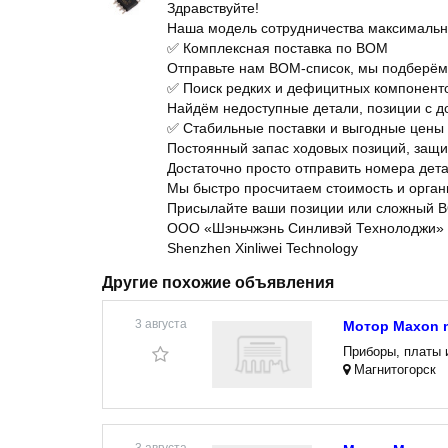
Здравствуйте!
Наша модель сотрудничества максимально
✅ Комплексная поставка по BOM
Отправьте нам BOM-список, мы подберём в
✅ Поиск редких и дефицитных компонент
Найдём недоступные детали, позиции с до
✅ Стабильные поставки и выгодные цены
Постоянный запас ходовых позиций, защит
Достаточно просто отправить номера дет
Мы быстро просчитаем стоимость и орган
Присылайте ваши позиции или сложный B
ООО «Шэньчжэнь Синливэй Технолоджи»
Shenzhen Xinliwei Technology
Другие похожие объявления
3 августа
Мотор Maxon m
Приборы, платы 
Магнитогорск