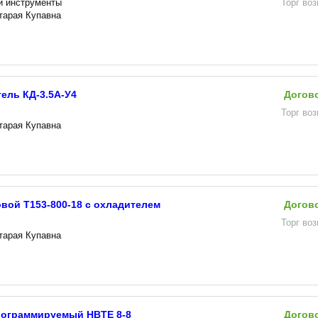
и инструменты
Торг во
Старая Купавна
ель КД-3.5А-У4
Догов
Торг во
Старая Купавна
вой Т153-800-18 с охладителем
Догов
Торг во
Старая Купавна
рограммируемый HBTE 8-8
Догов