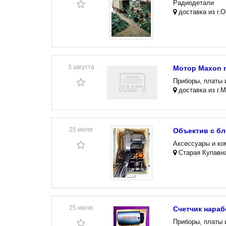
Радиодетали
доставка из г.
3 августа
Мотор Maxon m
Приборы, платы 
доставка из г.М
25 июля
Объектив с бл
Аксессуары и к
Старая Купавн
25 июля
Счетчик нараб
Приборы, платы 