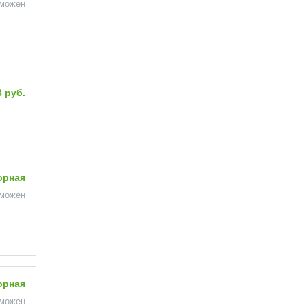
зможен
3 руб.
орная
зможен
орная
зможен