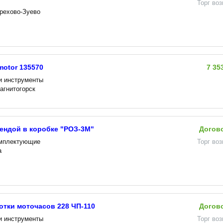
Торг во
Орехово-Зуево
otor 135570
7 35
и инструменты
агнитогорск
ендой в коробке "РОЗ-3М"
Догов
омплектующие
Торг во
а
отки моточасов 228 ЧП-110
Догов
и инструменты
Торг во