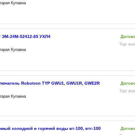
Старая Купавна
 ЭМ-24М-52412-65 УХЛ4
Догов
Торг во
Старая Купавна
лючатель Robotron TYP GWU1, GWU1R, GWE2R
Догов
Торг во
Старая Купавна
нный холодной и горячей воды вт-100, втг-100
Догов