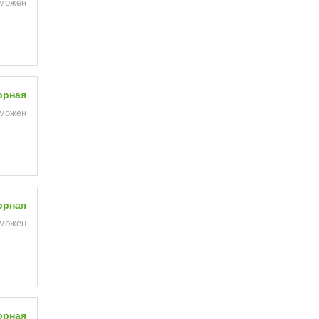
зможен
орная
зможен
орная
зможен
орная