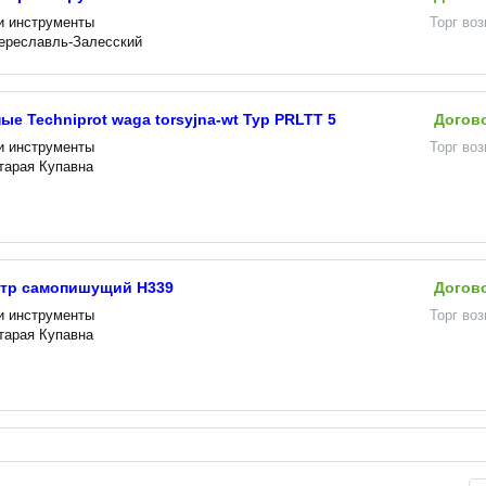
и инструменты
Торг во
Переславль-Залесский
е Techniprot waga torsyjna-wt Typ PRLTT 5
Догов
и инструменты
Торг во
Старая Купавна
тр самопишущий Н339
Догов
и инструменты
Торг во
Старая Купавна