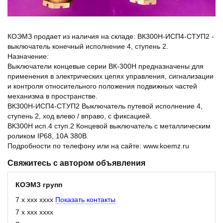
КОЭМЗ продает из наличия на складе: ВК300Н-ИСП4-СТУП2 -
выключатель конечный исполнение 4, ступень 2.
Назначение:
Выключатели концевые серии ВК-300Н предназначены для
применения в электрических цепях управления, сигнализации
и контроля относительного положения подвижных частей
механизма в пространстве.
ВК300Н-ИСП4-СТУП2 Выключатель путевой исполнение 4,
ступень 2, ход влево / вправо, с фиксацией.
ВК300Н исп.4 ступ.2 Концевой выключатель с металлическим
роликом IP68, 10А 380В.
Подробности по телефону или на сайте: www.koemz.ru
Свяжитесь с автором объявления
КОЭМЗ групп
7 x xxx xxxx
Показать контакты
7 x xxx xxxx