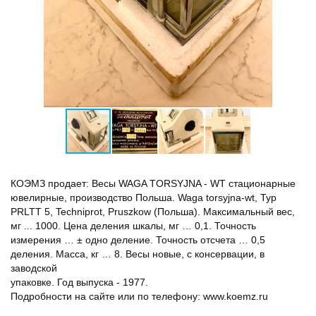
КОЭМЗ продает: Весы WAGA TORSYJNA - WT стационарные
ювелирные, производство Польша. Waga torsyjna-wt, Typ
PRLTT 5, Techniprot, Pruszkow (Польша). Максимальный вес,
мг ... 1000. Цена деления шкалы, мг … 0,1. Точность
измерения … ± одно деление. Точность отсчета … 0,5
деления. Масса, кг … 8. Весы новые, с консервации, в
заводской
упаковке. Год выпуска - 1977.
Подробности на сайте или по телефону: www.koemz.ru