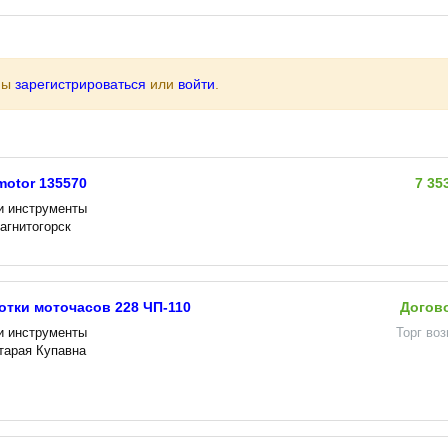
ны
зарегистрироваться
или
войти
.
otor 135570
7 35
и инструменты
агнитогорск
отки моточасов 228 ЧП-110
Догов
и инструменты
Торг во
Старая Купавна