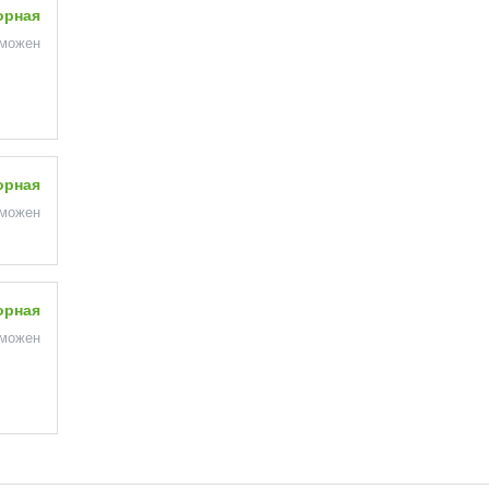
орная
зможен
орная
зможен
орная
зможен