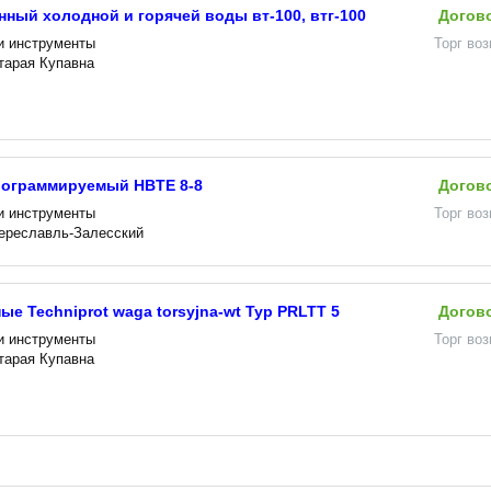
нный холодной и горячей воды вт-100, втг-100
Догов
и инструменты
Торг во
Старая Купавна
рограммируемый HBTE 8-8
Догов
и инструменты
Торг во
Переславль-Залесский
е Techniprot waga torsyjna-wt Typ PRLTT 5
Догов
и инструменты
Торг во
Старая Купавна