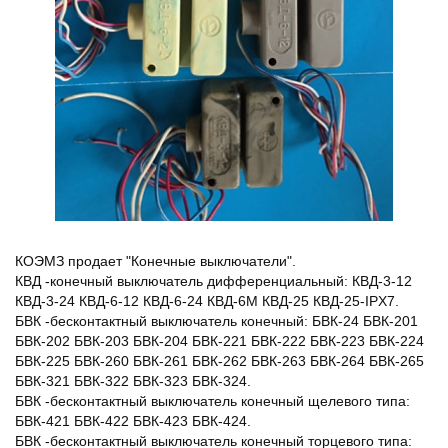
КОЭМЗ продает "Конечные выключатели".
КВД -конечный выключатель дифференциальный: КВД-3-12
КВД-3-24 КВД-6-12 КВД-6-24 КВД-6М КВД-25 КВД-25-IPX7.
БВК -бесконтактный выключатель конечный: БВК-24 БВК-201
БВК-202 БВК-203 БВК-204 БВК-221 БВК-222 БВК-223 БВК-224
БВК-225 БВК-260 БВК-261 БВК-262 БВК-263 БВК-264 БВК-265
БВК-321 БВК-322 БВК-323 БВК-324.
БВК -бесконтактный выключатель конечный щелевого типа:
БВК-421 БВК-422 БВК-423 БВК-424.
БВК -бесконтактный выключатель конечный торцевого типа: