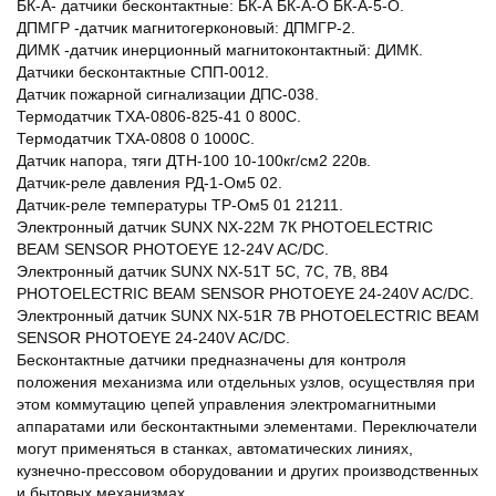
БК-А- датчики бесконтактные: БК-А БК-А-О БК-А-5-О.
ДПМГР -датчик магнитогерконовый: ДПМГР-2.
ДИМК -датчик инерционный магнитоконтактный: ДИМК.
Датчики бесконтактные СПП-0012.
Датчик пожарной сигнализации ДПС-038.
Термодатчик ТХА-0806-825-41 0 800С.
Термодатчик ТХА-0808 0 1000С.
Датчик напора, тяги ДТН-100 10-100кг/см2 220в.
Датчик-реле давления РД-1-Ом5 02.
Датчик-реле температуры ТР-Ом5 01 21211.
Электронный датчик SUNX NX-22M 7К PHOTOELECTRIC
BEAM SENSOR PHOTOEYE 12-24V AC/DC.
Электронный датчик SUNX NX-51T 5С, 7С, 7B, 8В4
PHOTOELECTRIC BEAM SENSOR PHOTOEYE 24-240V AC/DC.
Электронный датчик SUNX NX-51R 7B PHOTOELECTRIC BEAM
SENSOR PHOTOEYE 24-240V AC/DC.
Бесконтактные датчики предназначены для контроля
положения механизма или отдельных узлов, осуществляя при
этом коммутацию цепей управления электромагнитными
аппаратами или бесконтактными элементами. Переключатели
могут применяться в станках, автоматических линиях,
кузнечно-прессовом оборудовании и других производственных
и бытовых механизмах.