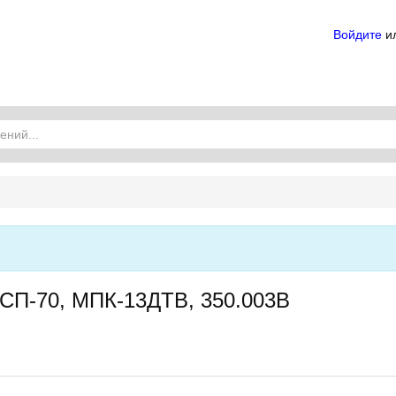
Войдите
и
 СП-70, МПК-13ДТВ, 350.003В