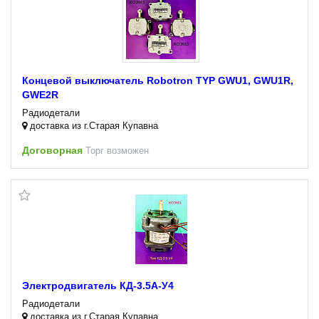
Концевой выключатель Robotron TYP GWU1, GWU1R,
GWE2R
Радиодетали
доставка из г.Старая Купавна
Договорная
Торг возможен
Электродвигатель КД-3.5А-У4
Радиодетали
доставка из г.Старая Купавна