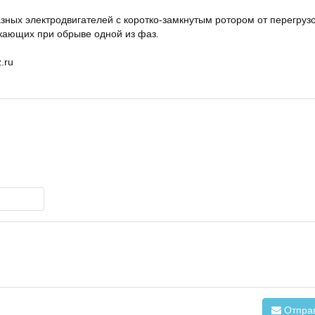
ных электродвигателей с коротко-замкнутым ротором от перегруз
икающих при обрыве одной из фаз.
.ru
Отпра