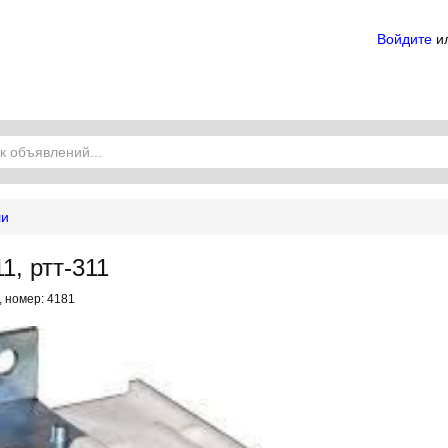
Войдите
и
ли
1, ртт-311
, номер: 4181