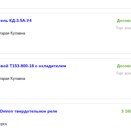
ель КД-3.5А-У4
Догов
Торг во
Старая Купавна
вой Т153-800-18 с охладителем
Догов
Торг во
Старая Купавна
 Omron твердотельное реле
3 16
урск