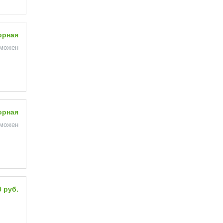
орная
зможен
орная
зможен
0 руб.