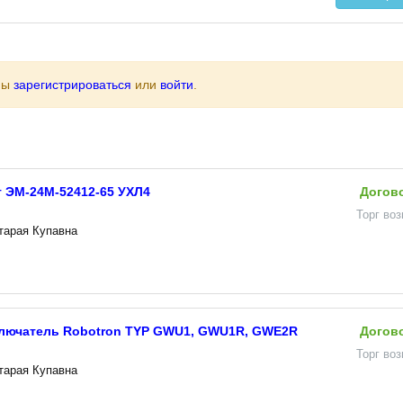
ны
зарегистрироваться
или
войти
.
 ЭМ-24М-52412-65 УХЛ4
Догов
Торг во
Старая Купавна
лючатель Robotron TYP GWU1, GWU1R, GWE2R
Догов
Торг во
Старая Купавна