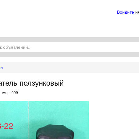
Войдите
и
ли
атель ползунковый
номер: 999