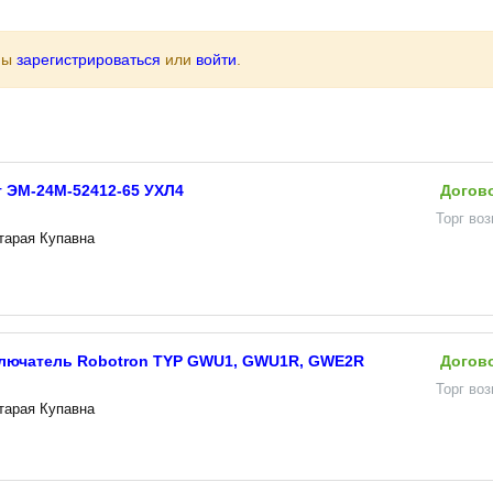
ны
зарегистрироваться
или
войти
.
 ЭМ-24М-52412-65 УХЛ4
Догов
Торг во
Старая Купавна
лючатель Robotron TYP GWU1, GWU1R, GWE2R
Догов
Торг во
Старая Купавна