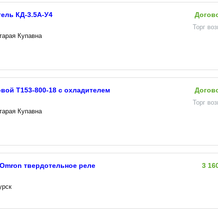
ель КД-3.5А-У4
Догов
Торг во
Старая Купавна
вой Т153-800-18 с охладителем
Догов
Торг во
Старая Купавна
 Omron твердотельное реле
3 16
урск