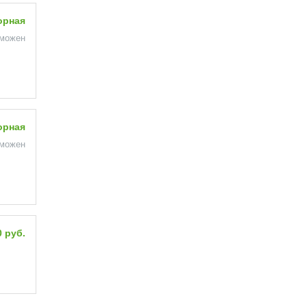
орная
зможен
орная
зможен
0 руб.