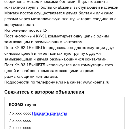
соединены металлическими болтами. В целях защиты
контактной группы болты снабжены выступающей насечкой
Монтаж постов осуществляется двумя болтами или само
резами через металлическую планку, которая соединена с
корпусом поста.
Исполнения постов КУ:
Пост кнопочный КУ-91 коммутирует одну цепь с одним
замыкающим и размыкающим контактом.
Пост КУ-92 1ЕхdIIВТ5 предназначен для коммутации двух
силовых цепей и имеет контактную группу с двумя
замыкающими и двумя размыкающимися контактами.
Пост КУ-93 1ЕхdIIВТ5 используется для коммутации трех
цепей и снабжен тремя замыкающими и тремя
размыкающими контактами.
Подробности по телефону или на сайте: www.koemz.ru
Свяжитесь с автором объявления
КОЭМЗ групп
7 x xxx xxxx
Показать контакты
7 x xxx xxxx
7 x xxx xxxx