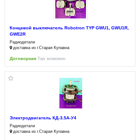
Концевой выключатель Robotron TYP GWU1, GWU1R,
GWE2R
Радиодетали
доставка из г.Старая Купавна
Договорная
Торг возможен
Электродвигатель КД-3.5А-У4
Радиодетали
доставка из г.Старая Купавна