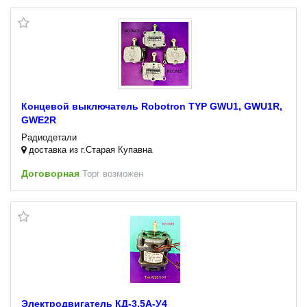
Концевой выключатель Robotron TYP GWU1, GWU1R,
GWE2R
Радиодетали
доставка из г.Старая Купавна
Договорная
Торг возможен
Электродвигатель КД-3.5А-У4