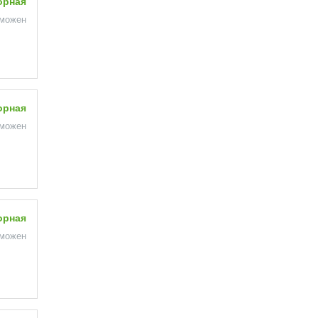
орная
зможен
орная
зможен
орная
зможен