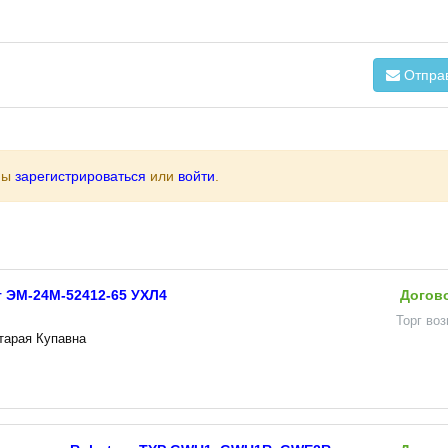
Отпра
ны
зарегистрироваться
или
войти
.
 ЭМ-24М-52412-65 УХЛ4
Догов
Торг во
Старая Купавна