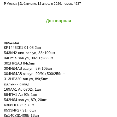
Москва | Добавлено: 12 апреля 2026, номер: 4537
Договорная
продажа
КР1446ХК1 01.08 2шт
543КН2 ник. зав.уп, 88г,100шт
04ПУ15 зав.уп, 90-91г,288шт
301НР1АВ 84г,5шт
304ИД4АВ зав.уп, 89г,105шт
304ИД4АВ зав.уп, 90/91г,500/259шт
313НР320 зав.уп, 89г,5шт
Дальний склад
169АА1 Au 0702г, 1шт
594ПА1 Au 92г, 1шт
542НД4 зав.уп, 87г, 20шт
К308НР6 89г, 7шт
К533ИР27 91г, 6шт
Кр140УД1408Б 13шт