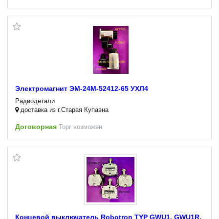
Электромагнит ЭМ-24М-52412-65 УХЛ4
Радиодетали
доставка из г.Старая Купавна
Договорная
Торг возможен
Концевой выключатель Robotron TYP GWU1, GWU1R,