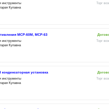
и инструменты
Торг во
Старая Купавна
отивления МСР-60М, МСР-63
Догов
и инструменты
Торг во
Старая Купавна
У3 конденсаторная установка
Догов
и инструменты
Торг во
Старая Купавна