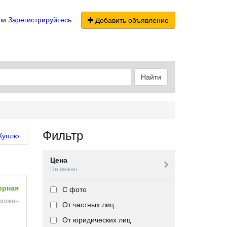
ли
Зарегистрируйтесь
Добавить объявление
Найти
Фильтр
Куплю
Цена
Не важно
орная
С фото
зможен
От частных лиц
От юридических лиц