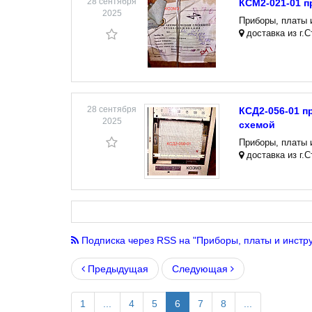
28 сентября
КСМ2-021-01 
2025
Приборы, платы 
доставка из г.
28 сентября
КСД2-056-01 
2025
схемой
Приборы, платы 
доставка из г.
Подписка через RSS на "Приборы, платы и инстр
Предыдущая
Следующая
1
...
4
5
6
7
8
...