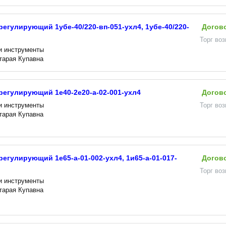
регулирующий 1убе-40/220-вп-051-ухл4, 1убе-40/220-
Догов
Торг во
и инструменты
Старая Купавна
регулирующий 1е40-2е20-а-02-001-ухл4
Догов
и инструменты
Торг во
Старая Купавна
регулирующий 1е65-а-01-002-ухл4, 1и65-а-01-017-
Догов
Торг во
и инструменты
Старая Купавна