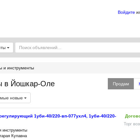
Войдите
и
нты
ы и инструменты
ы в Йошкар-Оле
Продам
мые новые
регулирующий 1уби-40/220-вп-077ухл4, 1уби-40/220-
Догов
Торг во
и инструменты
Старая Купавна