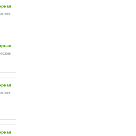
орная
зможен
орная
зможен
орная
зможен
орная