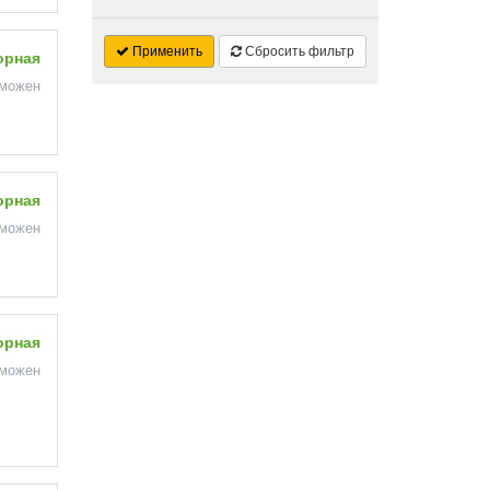
Применить
Сбросить фильтр
орная
зможен
орная
зможен
орная
зможен